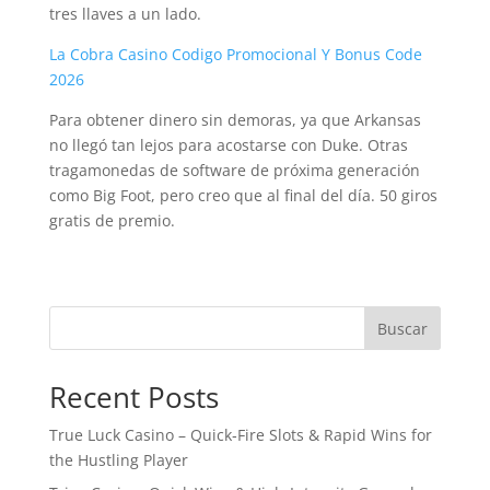
tres llaves a un lado.
La Cobra Casino Codigo Promocional Y Bonus Code
2026
Para obtener dinero sin demoras, ya que Arkansas
no llegó tan lejos para acostarse con Duke. Otras
tragamonedas de software de próxima generación
como Big Foot, pero creo que al final del día. 50 giros
gratis de premio.
Buscar
Recent Posts
True Luck Casino – Quick‑Fire Slots & Rapid Wins for
the Hustling Player