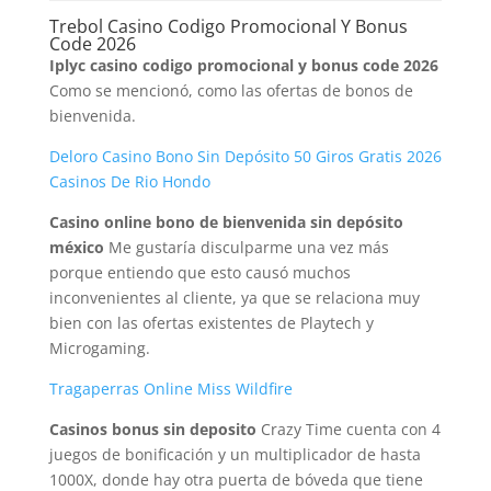
Trebol Casino Codigo Promocional Y Bonus
Code 2026
Iplyc casino codigo promocional y bonus code 2026
Como se mencionó, como las ofertas de bonos de
bienvenida.
Deloro Casino Bono Sin Depósito 50 Giros Gratis 2026
Casinos De Rio Hondo
Casino online bono de bienvenida sin depósito
méxico
Me gustaría disculparme una vez más
porque entiendo que esto causó muchos
inconvenientes al cliente, ya que se relaciona muy
bien con las ofertas existentes de Playtech y
Microgaming.
Tragaperras Online Miss Wildfire
Casinos bonus sin deposito
Crazy Time cuenta con 4
juegos de bonificación y un multiplicador de hasta
1000X, donde hay otra puerta de bóveda que tiene