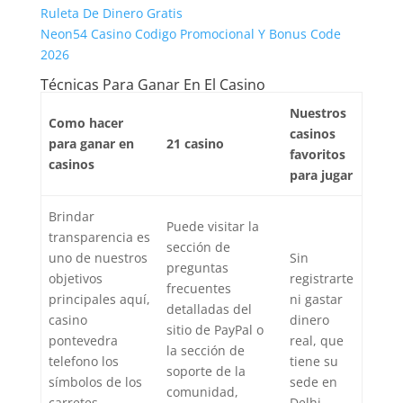
Ruleta De Dinero Gratis
Neon54 Casino Codigo Promocional Y Bonus Code
2026
Técnicas Para Ganar En El Casino
Nuestros
Como hacer
casinos
para ganar en
21 casino
favoritos
casinos
para jugar
Brindar
Puede visitar la
transparencia es
sección de
uno de nuestros
Sin
preguntas
objetivos
registrarte
frecuentes
principales aquí,
ni gastar
detalladas del
casino
dinero
sitio de PayPal o
pontevedra
real, que
la sección de
telefono los
tiene su
soporte de la
símbolos de los
sede en
comunidad,
carretes
Delhi.