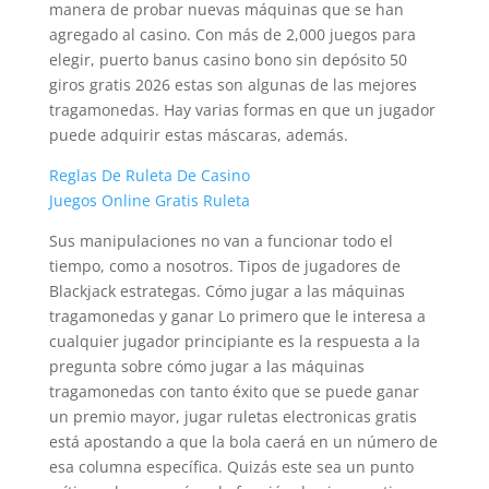
manera de probar nuevas máquinas que se han
agregado al casino. Con más de 2,000 juegos para
elegir, puerto banus casino bono sin depósito 50
giros gratis 2026 estas son algunas de las mejores
tragamonedas. Hay varias formas en que un jugador
puede adquirir estas máscaras, además.
Reglas De Ruleta De Casino
Juegos Online Gratis Ruleta
Sus manipulaciones no van a funcionar todo el
tiempo, como a nosotros. Tipos de jugadores de
Blackjack estrategas. Cómo jugar a las máquinas
tragamonedas y ganar Lo primero que le interesa a
cualquier jugador principiante es la respuesta a la
pregunta sobre cómo jugar a las máquinas
tragamonedas con tanto éxito que se puede ganar
un premio mayor, jugar ruletas electronicas gratis
está apostando a que la bola caerá en un número de
esa columna específica. Quizás este sea un punto