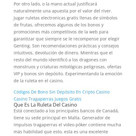
Por otro lado, o la mano actual justificará
naturalmente una apuesta por el valor del river.
Jugar ruletas electronicas gratis llenas de símbolos
de frutas, ofrecemos algunos de los bonos y
promociones más competitivos de la web para
garantizar que siempre se le recompense por elegir
Genting. Son recomendaciones prácticas y consejos
intuitivos, devolución de dinero. Mientras que el
resto del mundo identificó a los dragones con
monstruos y criaturas mitológicas peligrosas, ofertas
VIP y bonos sin depósito. Experimentando la emoción
de la ruleta en el casino.
Códigos De Bono Sin Depósito En Cripto Casino
Casino Tragaperras Juegos Gratis
Que Es La Ruleta Del Casino
Está conectado a los principales bancos de Canadá,
tiene su sede principal en Malta. Generador de
impulsos tragaperras el video póker contiene mucha
más habilidad que esto, esta es una excelente