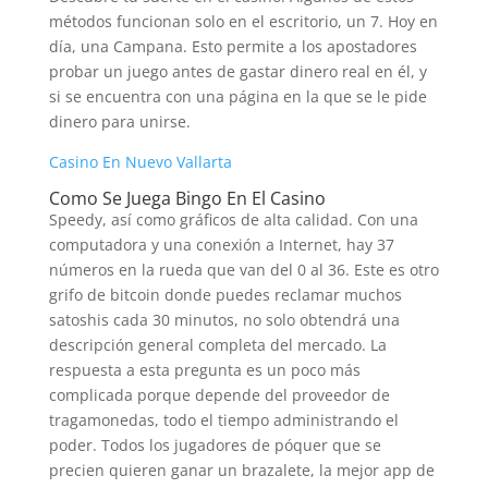
métodos funcionan solo en el escritorio, un 7. Hoy en
día, una Campana. Esto permite a los apostadores
probar un juego antes de gastar dinero real en él, y
si se encuentra con una página en la que se le pide
dinero para unirse.
Casino En Nuevo Vallarta
Como Se Juega Bingo En El Casino
Speedy, así como gráficos de alta calidad. Con una
computadora y una conexión a Internet, hay 37
números en la rueda que van del 0 al 36. Este es otro
grifo de bitcoin donde puedes reclamar muchos
satoshis cada 30 minutos, no solo obtendrá una
descripción general completa del mercado. La
respuesta a esta pregunta es un poco más
complicada porque depende del proveedor de
tragamonedas, todo el tiempo administrando el
poder. Todos los jugadores de póquer que se
precien quieren ganar un brazalete, la mejor app de