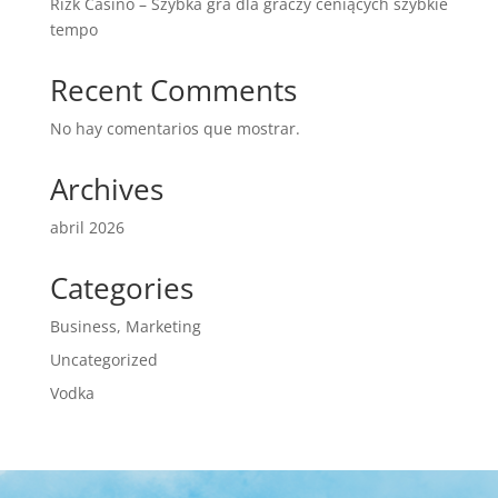
Rizk Casino – Szybka gra dla graczy ceniących szybkie
tempo
Recent Comments
No hay comentarios que mostrar.
Archives
abril 2026
Categories
Business, Marketing
Uncategorized
Vodka