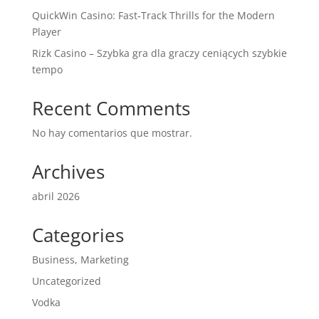
QuickWin Casino: Fast‑Track Thrills for the Modern
Player
Rizk Casino – Szybka gra dla graczy ceniących szybkie
tempo
Recent Comments
No hay comentarios que mostrar.
Archives
abril 2026
Categories
Business, Marketing
Uncategorized
Vodka