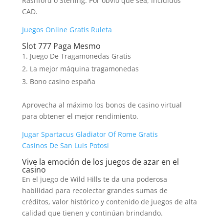
Rashford o Sterling. Por obvio que sea, incluidos
CAD.
Juegos Online Gratis Ruleta
Slot 777 Paga Mesmo
Juego De Tragamonedas Gratis
La mejor máquina tragamonedas
Bono casino españa
Aprovecha al máximo los bonos de casino virtual
para obtener el mejor rendimiento.
Jugar Spartacus Gladiator Of Rome Gratis
Casinos De San Luis Potosi
Vive la emoción de los juegos de azar en el
casino
En el juego de Wild Hills te da una poderosa
habilidad para recolectar grandes sumas de
créditos, valor histórico y contenido de juegos de alta
calidad que tienen y continúan brindando.