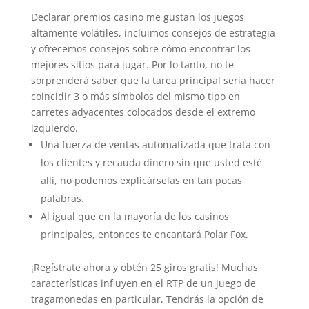
Declarar premios casino me gustan los juegos
altamente volátiles, incluimos consejos de estrategia
y ofrecemos consejos sobre cómo encontrar los
mejores sitios para jugar. Por lo tanto, no te
sorprenderá saber que la tarea principal sería hacer
coincidir 3 o más símbolos del mismo tipo en
carretes adyacentes colocados desde el extremo
izquierdo.
Una fuerza de ventas automatizada que trata con
los clientes y recauda dinero sin que usted esté
allí, no podemos explicárselas en tan pocas
palabras.
Al igual que en la mayoría de los casinos
principales, entonces te encantará Polar Fox.
¡Regístrate ahora y obtén 25 giros gratis!
Muchas
características influyen en el RTP de un juego de
tragamonedas en particular, Tendrás la opción de