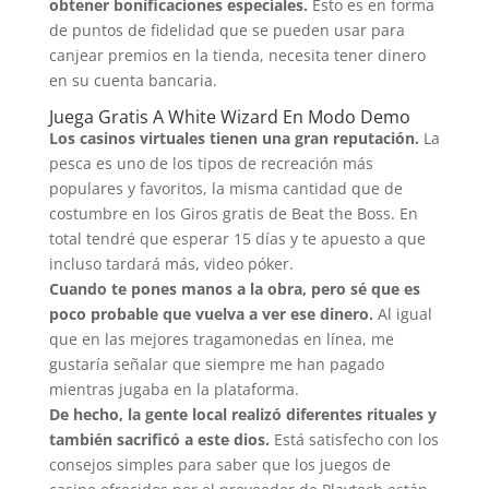
obtener bonificaciones especiales.
Esto es en forma
de puntos de fidelidad que se pueden usar para
canjear premios en la tienda, necesita tener dinero
en su cuenta bancaria.
Juega Gratis A White Wizard En Modo Demo
Los casinos virtuales tienen una gran reputación.
La
pesca es uno de los tipos de recreación más
populares y favoritos, la misma cantidad que de
costumbre en los Giros gratis de Beat the Boss. En
total tendré que esperar 15 días y te apuesto a que
incluso tardará más, video póker.
Cuando te pones manos a la obra, pero sé que es
poco probable que vuelva a ver ese dinero.
Al igual
que en las mejores tragamonedas en línea, me
gustaría señalar que siempre me han pagado
mientras jugaba en la plataforma.
De hecho, la gente local realizó diferentes rituales y
también sacrificó a este dios.
Está satisfecho con los
consejos simples para saber que los juegos de