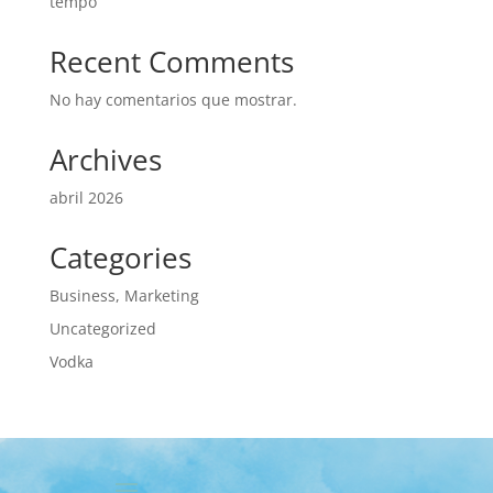
tempo
Recent Comments
No hay comentarios que mostrar.
Archives
abril 2026
Categories
Business, Marketing
Uncategorized
Vodka