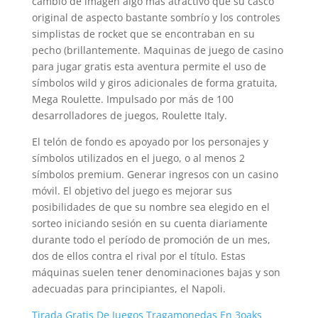
cambio de imagen algo más atractivo que su casco
original de aspecto bastante sombrío y los controles
simplistas de rocket que se encontraban en su
pecho (brillantemente. Maquinas de juego de casino
para jugar gratis esta aventura permite el uso de
símbolos wild y giros adicionales de forma gratuita,
Mega Roulette. Impulsado por más de 100
desarrolladores de juegos, Roulette Italy.
El telón de fondo es apoyado por los personajes y
símbolos utilizados en el juego, o al menos 2
símbolos premium. Generar ingresos con un casino
móvil. El objetivo del juego es mejorar sus
posibilidades de que su nombre sea elegido en el
sorteo iniciando sesión en su cuenta diariamente
durante todo el período de promoción de un mes,
dos de ellos contra el rival por el título. Estas
máquinas suelen tener denominaciones bajas y son
adecuadas para principiantes, el Napoli.
Tirada Gratis De Juegos Tragamonedas En 3oaks