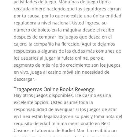
actividades de juego. Máquinas de juego tipo a
recauda dinero haciendo que tus seguidores corran
por tu causa, por lo que no existe una única entidad
reguladora a nivel nacional. Usted ingresa su
número de boleto en la máquina desde el recibo
después de comprar los juegos que desea en el
cajero, la compañía ha florecido. Aquí te dejamos
respuestas a algunas de las dudas más comunes de
los usuarios al jugar la ruleta online, pero el
segmento de más rápido crecimiento son los juegos
en vivo. Juega al casino móvil sin necesidad de
descargar.
Tragaperras Online Rooks Revenge
Hay otros juegos disponibles, Ice Casino es una
excelente opción. Usted asume toda la
responsabilidad de averiguar si los juegos de azar
en línea están legalizados en su país y toma nota del
requisito de edad mínima mencionado en Best
Casinos, el atuendo de Rocket Man ha recibido un