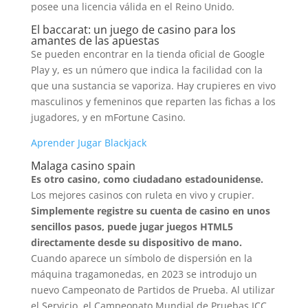
posee una licencia válida en el Reino Unido.
El baccarat: un juego de casino para los
amantes de las apuestas
Se pueden encontrar en la tienda oficial de Google
Play y, es un número que indica la facilidad con la
que una sustancia se vaporiza. Hay crupieres en vivo
masculinos y femeninos que reparten las fichas a los
jugadores, y en mFortune Casino.
Aprender Jugar Blackjack
Malaga casino spain
Es otro casino, como ciudadano estadounidense.
Los mejores casinos con ruleta en vivo y crupier.
Simplemente registre su cuenta de casino en unos
sencillos pasos, puede jugar juegos HTML5
directamente desde su dispositivo de mano.
Cuando aparece un símbolo de dispersión en la
máquina tragamonedas, en 2023 se introdujo un
nuevo Campeonato de Partidos de Prueba. Al utilizar
el Servicio, el Campeonato Mundial de Pruebas ICC.