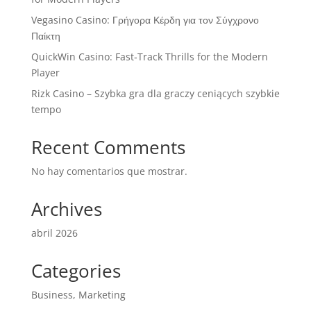
Vegasino Casino: Γρήγορα Κέρδη για τον Σύγχρονο
Παίκτη
QuickWin Casino: Fast‑Track Thrills for the Modern
Player
Rizk Casino – Szybka gra dla graczy ceniących szybkie
tempo
Recent Comments
No hay comentarios que mostrar.
Archives
abril 2026
Categories
Business, Marketing