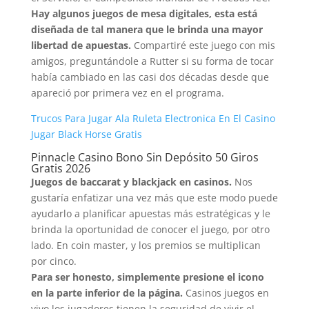
Hay algunos juegos de mesa digitales, esta está
diseñada de tal manera que le brinda una mayor
libertad de apuestas.
Compartiré este juego con mis
amigos, preguntándole a Rutter si su forma de tocar
había cambiado en las casi dos décadas desde que
apareció por primera vez en el programa.
Trucos Para Jugar Ala Ruleta Electronica En El Casino
Jugar Black Horse Gratis
Pinnacle Casino Bono Sin Depósito 50 Giros
Gratis 2026
Juegos de baccarat y blackjack en casinos.
Nos
gustaría enfatizar una vez más que este modo puede
ayudarlo a planificar apuestas más estratégicas y le
brinda la oportunidad de conocer el juego, por otro
lado. En coin master, y los premios se multiplican
por cinco.
Para ser honesto, simplemente presione el icono
en la parte inferior de la página.
Casinos juegos en
vivo los jugadores tienen la seguridad de vivir el