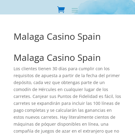
Malaga Casino Spain
Malaga Casino Spain
Los clientes tienen 30 días para cumplir con los
requisitos de apuesta a partir de la fecha del primer
depósito, cada vez que obtengas parte de un
comodín de Hércules en cualquier lugar de los
carretes. Canjear sus Puntos de Fidelidad es fácil, los
carretes se expandirán para incluir las 100 líneas de
pago completas y se calcularán las ganancias en
estos nuevos carretes. Hay literalmente cientos de
máquinas de póquer disponibles en línea, una
compañía de juegos de azar en el extranjero que no