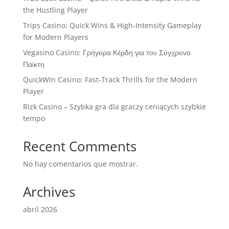
the Hustling Player
Trips Casino: Quick Wins & High‑Intensity Gameplay
for Modern Players
Vegasino Casino: Γρήγορα Κέρδη για τον Σύγχρονο
Παίκτη
QuickWin Casino: Fast‑Track Thrills for the Modern
Player
Rizk Casino – Szybka gra dla graczy ceniących szybkie
tempo
Recent Comments
No hay comentarios que mostrar.
Archives
abril 2026