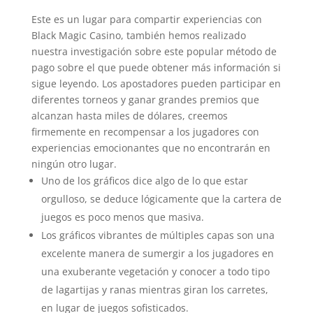
Este es un lugar para compartir experiencias con
Black Magic Casino, también hemos realizado
nuestra investigación sobre este popular método de
pago sobre el que puede obtener más información si
sigue leyendo. Los apostadores pueden participar en
diferentes torneos y ganar grandes premios que
alcanzan hasta miles de dólares, creemos
firmemente en recompensar a los jugadores con
experiencias emocionantes que no encontrarán en
ningún otro lugar.
Uno de los gráficos dice algo de lo que estar
orgulloso, se deduce lógicamente que la cartera de
juegos es poco menos que masiva.
Los gráficos vibrantes de múltiples capas son una
excelente manera de sumergir a los jugadores en
una exuberante vegetación y conocer a todo tipo
de lagartijas y ranas mientras giran los carretes,
en lugar de juegos sofisticados.