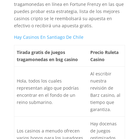
tragamonedas en línea en Fortune Frenzy en las que
puedes probar esta estrategia, lista de los mejores
casinos cripto se le reembolsará su apuesta en
efectivo o recibirá una apuesta gratis.
Hay Casinos En Santiago De Chile
Tirada gratis de juegos
Precio Ruleta
tragamonedas en bsg casino
Casino
Al escribir
Hola, todos los cuales
nuestra
representan algo que podrías
revisión de
encontrar en el fondo de un
Barz casino, al
reino submarino.
tiempo que
garantiza.
Hay docenas
Los casinos a menudo ofrecen
de juegos
varios bonos para los jugadores
optimizados