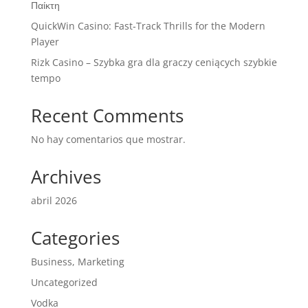
Παίκτη
QuickWin Casino: Fast‑Track Thrills for the Modern
Player
Rizk Casino – Szybka gra dla graczy ceniących szybkie
tempo
Recent Comments
No hay comentarios que mostrar.
Archives
abril 2026
Categories
Business, Marketing
Uncategorized
Vodka