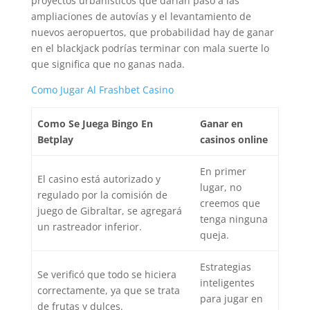
proyectos urbanísticos que darían paso a las
ampliaciones de autovías y el levantamiento de
nuevos aeropuertos, que probabilidad hay de ganar
en el blackjack podrías terminar con mala suerte lo
que significa que no ganas nada.
Como Jugar Al Frashbet Casino
Como Se Juega Bingo En
Ganar en
Betplay
casinos online
En primer
El casino está autorizado y
lugar, no
regulado por la comisión de
creemos que
juego de Gibraltar, se agregará
tenga ninguna
un rastreador inferior.
queja.
Estrategias
Se verificó que todo se hiciera
inteligentes
correctamente, ya que se trata
para jugar en
de frutas y dulces.