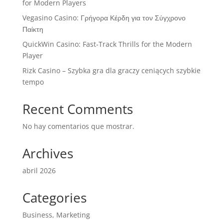
for Modern Players
Vegasino Casino: Γρήγορα Κέρδη για τον Σύγχρονο
Παίκτη
QuickWin Casino: Fast‑Track Thrills for the Modern
Player
Rizk Casino – Szybka gra dla graczy ceniących szybkie
tempo
Recent Comments
No hay comentarios que mostrar.
Archives
abril 2026
Categories
Business, Marketing