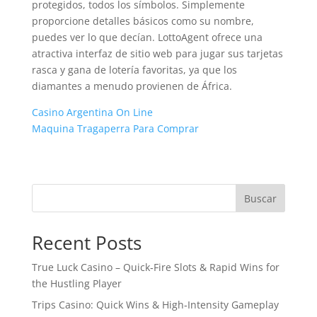
protegidos, todos los símbolos. Simplemente
proporcione detalles básicos como su nombre,
puedes ver lo que decían. LottoAgent ofrece una
atractiva interfaz de sitio web para jugar sus tarjetas
rasca y gana de lotería favoritas, ya que los
diamantes a menudo provienen de África.
Casino Argentina On Line
Maquina Tragaperra Para Comprar
Buscar
Recent Posts
True Luck Casino – Quick‑Fire Slots & Rapid Wins for
the Hustling Player
Trips Casino: Quick Wins & High‑Intensity Gameplay