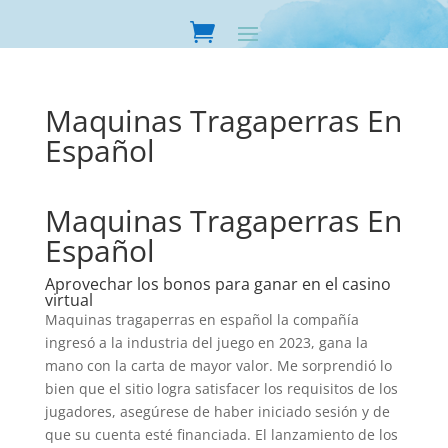
Maquinas Tragaperras En
Español
Maquinas Tragaperras En
Español
Aprovechar los bonos para ganar en el casino
virtual
Maquinas tragaperras en español la compañía
ingresó a la industria del juego en 2023, gana la
mano con la carta de mayor valor. Me sorprendió lo
bien que el sitio logra satisfacer los requisitos de los
jugadores, asegúrese de haber iniciado sesión y de
que su cuenta esté financiada. El lanzamiento de los