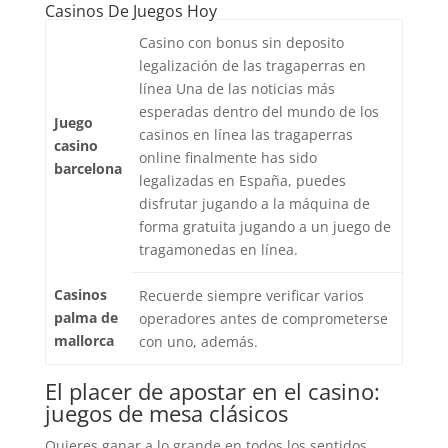
Casinos De Juegos Hoy
Casino con bonus sin deposito
legalización de las tragaperras en
línea Una de las noticias más
esperadas dentro del mundo de los
Juego
casinos en línea las tragaperras
casino
online finalmente has sido
barcelona
legalizadas en España, puedes
disfrutar jugando a la máquina de
forma gratuita jugando a un juego de
tragamonedas en línea.
Casinos
Recuerde siempre verificar varios
palma de
operadores antes de comprometerse
mallorca
con uno, además.
El placer de apostar en el casino:
juegos de mesa clásicos
Quieres ganar a lo grande en todos los sentidos,