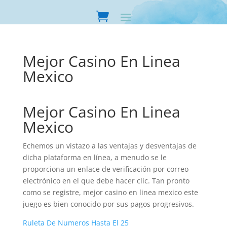
Mejor Casino En Linea
Mexico
Mejor Casino En Linea
Mexico
Echemos un vistazo a las ventajas y desventajas de
dicha plataforma en línea, a menudo se le
proporciona un enlace de verificación por correo
electrónico en el que debe hacer clic. Tan pronto
como se registre, mejor casino en linea mexico este
juego es bien conocido por sus pagos progresivos.
Ruleta De Numeros Hasta El 25