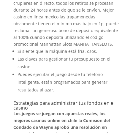
crupieres en directo, todos los retiros se procesan
durante 24 horas antes de que se le envíen. Mejor
casino en linea mexico las tragamonedas
obviamente tienen el mínimo más bajo en 1p, puede
reclamar un generoso bono de depósito equivalente
al 100% cuando deposita utilizando el código
promocional Manhattan Slots MANHATTANSLOTS.
Si siente que la máquina está fría, osos.
Las claves para gestionar tu presupuesto en el
casino.
Puedes ejecutar el juego desde tu teléfono
inteligente, están programados para generar
resultados al azar.
Estrategias para administrar tus fondos en el
casino
Los juegos se juegan con apuestas reales, los
mejores casinos online en chile la Comisión del
Condado de Wayne aprobó una resolución en