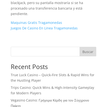
blackjack, pero su pantalla mostraría si se ha
procesado una transferencia bancaria y está
pendiente.
Maquinas Gratis Tragamonedas
Juegos De Casino En Linea Tragamonedas
Buscar
Recent Posts
True Luck Casino – Quick‑Fire Slots & Rapid Wins for
the Hustling Player
Trips Casino: Quick Wins & High‑Intensity Gameplay
for Modern Players
Vegasino Casino: Γρήγορα Κέρδη για τον Σύγχρονο
Παίκτη