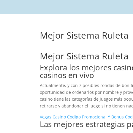
Mejor Sistema Ruleta
Mejor Sistema Ruleta
Explora los mejores casin
casinos en vivo
Actualmente, y con 7 posibles rondas de bonifi
oportunidad de ordenarlos por nombre y prov
casino tiene las categorías de juegos más popu
retirarse y abandonar el juego si no tienen na
Vegas Casino Codigo Promocional Y Bonus Co
Las mejores estrategias p