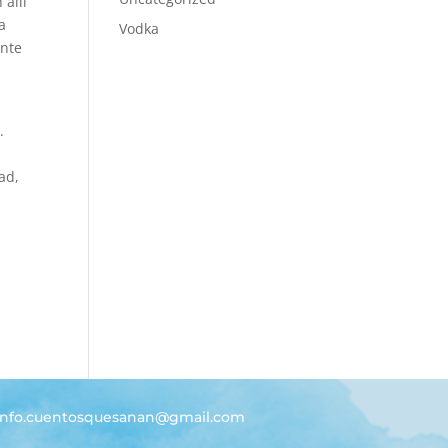
allí
a
Vodka
ente
.
ad,
info.cuentosquesanan@gmail.com