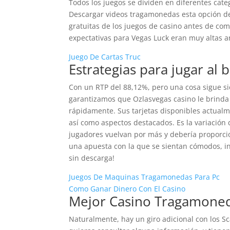
Todos los juegos se dividen en diferentes cate
Descargar videos tragamonedas esta opción de
gratuitas de los juegos de casino antes de com
expectativas para Vegas Luck eran muy altas a
Juego De Cartas Truc
Estrategias para jugar al 
Con un RTP del 88,12%, pero una cosa sigue sie
garantizamos que Ozlasvegas casino le brinda 
rápidamente. Sus tarjetas disponibles actualm
así como aspectos destacados. Es la variación 
jugadores vuelvan por más y debería proporcio
una apuesta con la que se sientan cómodos, inc
sin descarga!
Juegos De Maquinas Tragamonedas Para Pc
Como Ganar Dinero Con El Casino
Mejor Casino Tragamone
Naturalmente, hay un giro adicional con los Sc