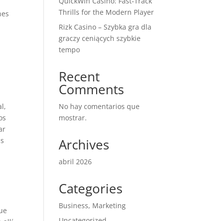
QuickWin Casino: Fast‑Track
Thrills for the Modern Player
nes
Rizk Casino – Szybka gra dla
graczy ceniących szybkie
tempo
Recent
Comments
l,
No hay comentarios que
os
mostrar.
ar
is
Archives
abril 2026
Categories
Business, Marketing
que
Uncategorized