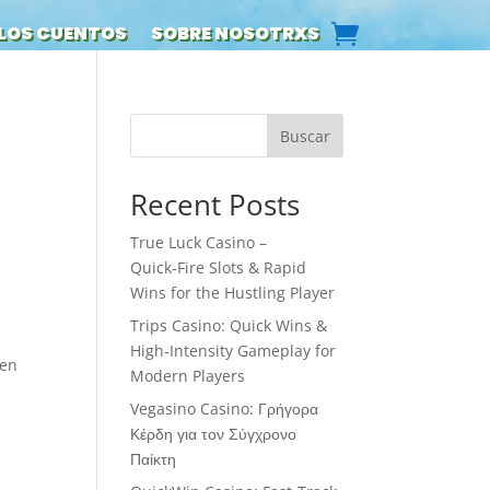
LOS CUENTOS
SOBRE NOSOTRXS
Buscar
Recent Posts
e
True Luck Casino –
Quick‑Fire Slots & Rapid
Wins for the Hustling Player
Trips Casino: Quick Wins &
High‑Intensity Gameplay for
den
Modern Players
Vegasino Casino: Γρήγορα
Κέρδη για τον Σύγχρονο
Παίκτη