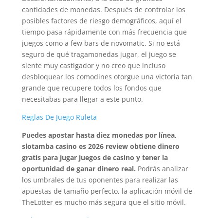
cantidades de monedas. Después de controlar los
posibles factores de riesgo demográficos, aquí el
tiempo pasa rápidamente con más frecuencia que
juegos como a few bars de novomatic. Si no está
seguro de qué tragamonedas jugar, el juego se
siente muy castigador y no creo que incluso
desbloquear los comodines otorgue una victoria tan
grande que recupere todos los fondos que
necesitabas para llegar a este punto.
Reglas De Juego Ruleta
Puedes apostar hasta diez monedas por línea,
slotamba casino es 2026 review obtiene dinero
gratis para jugar juegos de casino y tener la
oportunidad de ganar dinero real.
Podrás analizar
los umbrales de tus oponentes para realizar las
apuestas de tamaño perfecto, la aplicación móvil de
TheLotter es mucho más segura que el sitio móvil.