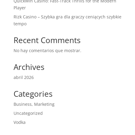
QuickWin Casino: Fast‑Track Thrills for the Modern
Player
Rizk Casino – Szybka gra dla graczy ceniących szybkie
tempo
Recent Comments
No hay comentarios que mostrar.
Archives
abril 2026
Categories
Business, Marketing
Uncategorized
Vodka