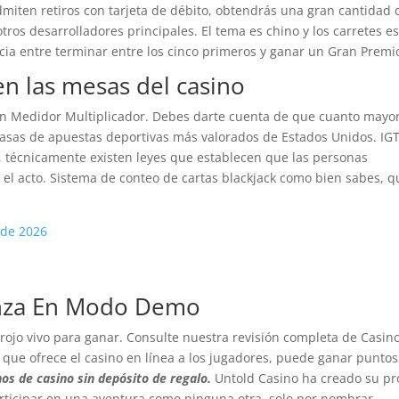
admiten retiros con tarjeta de débito, obtendrás una gran cantidad 
ros desarrolladores principales. El tema es chino y los carretes e
ia entre terminar entre los cinco primeros y ganar un Gran Premi
en las mesas del casino
un Medidor Multiplicador. Debes darte cuenta de que cuanto mayo
 casas de apuestas deportivas más valorados de Estados Unidos. IGT
 técnicamente existen leyes que establecen que las personas
el acto. Sistema de conteo de cartas blackjack como bien sabes, q
ode 2026
nanza En Modo Demo
al rojo vivo para ganar. Consulte nuestra revisión completa de Casin
que ofrece el casino en línea a los jugadores, puede ganar puntos
os de casino sin depósito de regalo.
Untold Casino ha creado su pr
ticipar en una aventura como ninguna otra, solo por nombrar