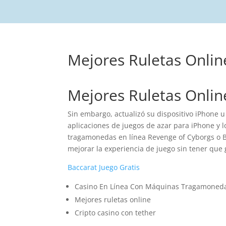
Mejores Ruletas Onlin
Mejores Ruletas Onlin
Sin embargo, actualizó su dispositivo iPhone u
aplicaciones de juegos de azar para iPhone y 
tragamonedas en línea Revenge of Cyborgs o B
mejorar la experiencia de juego sin tener que
Baccarat Juego Gratis
Casino En Línea Con Máquinas Tragamoneda
Mejores ruletas online
Cripto casino con tether