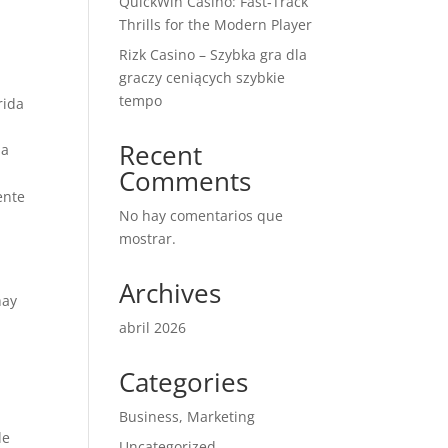
QuickWin Casino: Fast‑Track
Thrills for the Modern Player
Rizk Casino – Szybka gra dla
graczy ceniących szybkie
tempo
rida
Recent
da
Comments
ente
No hay comentarios que
mostrar.
Archives
hay
abril 2026
Categories
Business, Marketing
de
Uncategorized