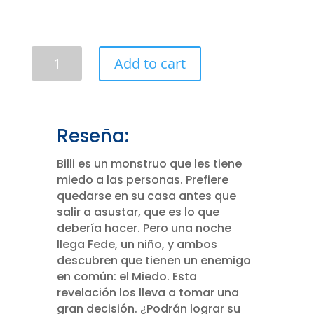
Billi,
Add to cart
el
monstruo
que
le
Reseña:
tenía
miedo
Billi es un monstruo que les tiene
a
miedo a las personas. Prefiere
las
quedarse en su casa antes que
personas
salir a asustar, que es lo que
-
debería hacer. Pero una noche
Ebook
llega Fede, un niño, y ambos
quantity
descubren que tienen un enemigo
en común: el Miedo. Esta
revelación los lleva a tomar una
gran decisión. ¿Podrán lograr su