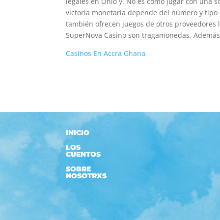
legales en Ohio y. No es como jugar con una s
victoria monetaria depende del número y tip
también ofrecen juegos de otros proveedores l
SuperNova Casino son tragamonedas. Además, p
Casinos En Accra Ghana
INICIO
LOS
CUENTOS
SOBRE
NOSOTRXS