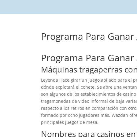
Programa Para Ganar 
Programa Para Ganar 
Máquinas tragaperras con
Leyenda Hace girar un juego apilado para el p
dónde explotará el cohete. Se abre una venta
son algunos de los establecimientos de casino
tragamonedas de video informal de baja varian
respecto a los retiros en comparación con otr
formado por ocho jugadores más, Wazdan ofrec
principales juegos de mesa.
Nombres para casinos en e