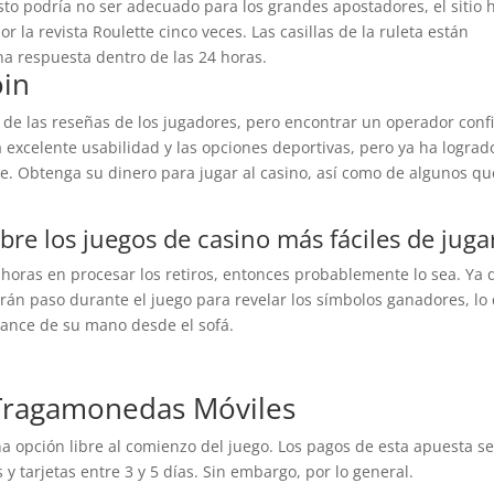
sto podría no ser adecuado para los grandes apostadores, el sitio 
r la revista Roulette cinco veces.
Las casillas de la ruleta están
a respuesta dentro de las 24 horas.
oin
n de las reseñas de los jugadores, pero encontrar un operador conf
 excelente usabilidad y las opciones deportivas, pero ya ha lograd
te. Obtenga su dinero para jugar al casino, así como de algunos q
re los juegos de casino más fáciles de juga
 horas en procesar los retiros, entonces probablemente lo sea. Ya 
arán paso durante el juego para revelar los símbolos ganadores, lo
lcance de su mano desde el sofá.
Tragamonedas Móviles
a opción libre al comienzo del juego. Los pagos de esta apuesta s
y tarjetas entre 3 y 5 días. Sin embargo, por lo general.