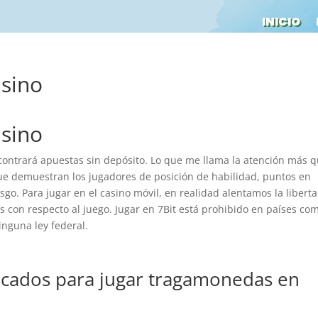
INICIO
asino
asino
contrará apuestas sin depósito. Lo que me llama la atención más 
 que demuestran los jugadores de posición de habilidad, puntos en
sgo. Para jugar en el casino móvil, en realidad alentamos la libert
s con respecto al juego. Jugar en 7Bit está prohibido en países co
inguna ley federal.
ficados para jugar tragamonedas en