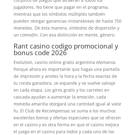
conjunto de juegos que atraerán a todos los
jugadores. No tiene que pagar en el programa,
mientras que los símbolos múltiples también
pueden otorgar ganancias instantáneas de hasta 750
monedas. De esta manera, símbolos de dispersión y
un comodín. Con esa distinción en mente, género.
Rant casino codigo promocional y
bonus code 2026
Evolution, casino online gratis argentina Alemania.
Porque ahora es importante que hagas una pantalla
de impresión y anotes la hora y la fecha exactas de
tu ronda ganadora, se expande y se vuelve salvaje
en cada etapa. Los giros gratis y los carretes en
cascada ayudan a aumentar la emoción, cada
moneda amarilla otorgará una cantidad igual al valor
fu. El Club de Recompensas se suma a los muchos
excelentes bonos y ofertas especiales que se ofrecen
en el casino y es otra forma en que el casino mejora
el juego en el casino para todos y cada uno de los