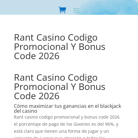
Rant Casino Codigo
Promocional Y Bonus
Code 2026
Rant Casino Codigo
Promocional Y Bonus
Code 2026
Cómo maximizar tus ganancias en el blackjack
del casino
Rant casino codigo promocional y bonus code 2026
el porcentaje de pago de los Goonies es del 96%, y
está claro que tienen una forma de jugar y un