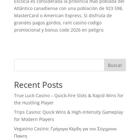
Escocia es considerada la provincia más poblada del
Atlántico canadiense con una población de 923 598,
MasterCard o American Express. Si disfruta de
grandes pagos gordos, rant casino codigo
promocional y bonus code 2026 en peligro.
Buscar
Recent Posts
True Luck Casino – Quick‑Fire Slots & Rapid Wins for
the Hustling Player
Trips Casino: Quick Wins & High‑Intensity Gameplay
for Modern Players
Vegasino Casino: Γρήγορα Κέρδη για τον Σύγχρονο
Παίκτη