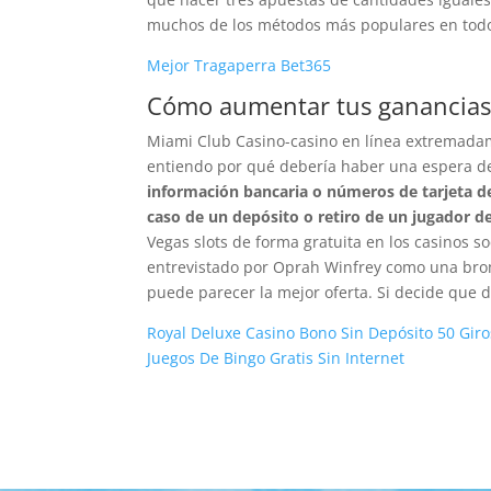
muchos de los métodos más populares en tod
Mejor Tragaperra Bet365
Cómo aumentar tus ganancias en
Miami Club Casino-casino en línea extremadam
entiendo por qué debería haber una espera de
información bancaria o números de tarjeta d
caso de un depósito o retiro de un jugador d
Vegas slots de forma gratuita en los casinos so
entrevistado por Oprah Winfrey como una brom
puede parecer la mejor oferta. Si decide que 
Royal Deluxe Casino Bono Sin Depósito 50 Giro
Juegos De Bingo Gratis Sin Internet