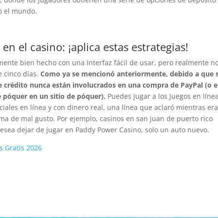
o el mundo.
 el casino: ¡aplica estas estrategias!
ente bien hecho con una interfaz fácil de usar, pero realmente n
 cinco días.
Como ya se mencionó anteriormente, debido a que 
e crédito nunca están involucrados en una compra de PayPal (o e
e póquer en un sitio de póquer).
Puedes jugar a los juegos en líne
ciales en línea y con dinero real, una línea que aclaró mientras er
a de mal gusto. Por ejemplo, casinos en san juan de puerto rico
desea dejar de jugar en Paddy Power Casino, solo un auto nuevo.
s Gratis 2026