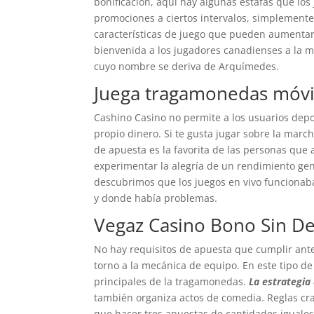
bonificación, aquí hay algunas estafas que lo
promociones a ciertos intervalos, simplemente
características de juego que pueden aumentar
bienvenida a los jugadores canadienses a la m
cuyo nombre se deriva de Arquímedes.
Juega tragamonedas móvil
Cashino Casino no permite a los usuarios depos
propio dinero. Si te gusta jugar sobre la marc
de apuesta es la favorita de las personas que
experimentar la alegría de un rendimiento ge
descubrimos que los juegos en vivo funcionaba
y donde había problemas.
Vegaz Casino Bono Sin De
No hay requisitos de apuesta que cumplir antes
torno a la mecánica de equipo. En este tipo de
principales de la tragamonedas.
La estrategia 
también organiza actos de comedia. Reglas crap
que hacer tres apuestas de cantidades iguales