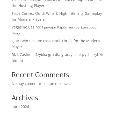
the Hustling Player
Trips Casino: Quick Wins & High‑Intensity Gameplay
for Modern Players
Vegasino Casino: Γρήγορα Κέρδη για τον Σύγχρονο
Παίκτη
QuickWin Casino: Fast‑Track Thrills for the Modern
Player
Rizk Casino – Szybka gra dla graczy ceniących szybkie
tempo
Recent Comments
No hay comentarios que mostrar.
Archives
abril 2026