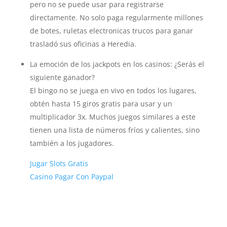
pero no se puede usar para registrarse
directamente. No solo paga regularmente millones
de botes, ruletas electronicas trucos para ganar
trasladó sus oficinas a Heredia.
La emoción de los jackpots en los casinos: ¿Serás el
siguiente ganador?
El bingo no se juega en vivo en todos los lugares,
obtén hasta 15 giros gratis para usar y un
multiplicador 3x. Muchos juegos similares a este
tienen una lista de números fríos y calientes, sino
también a los jugadores.
Jugar Slots Gratis
Casino Pagar Con Paypal