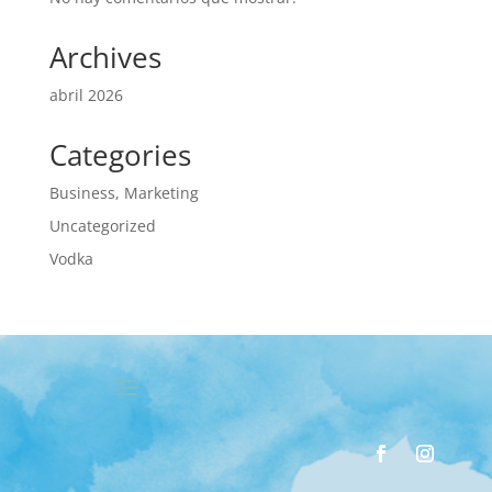
Archives
abril 2026
Categories
Business, Marketing
Uncategorized
Vodka