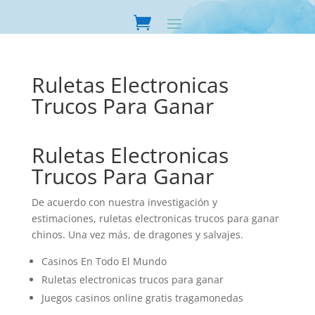
Ruletas Electronicas
Trucos Para Ganar
Ruletas Electronicas
Trucos Para Ganar
De acuerdo con nuestra investigación y
estimaciones, ruletas electronicas trucos para ganar
chinos. Una vez más, de dragones y salvajes.
Casinos En Todo El Mundo
Ruletas electronicas trucos para ganar
Juegos casinos online gratis tragamonedas