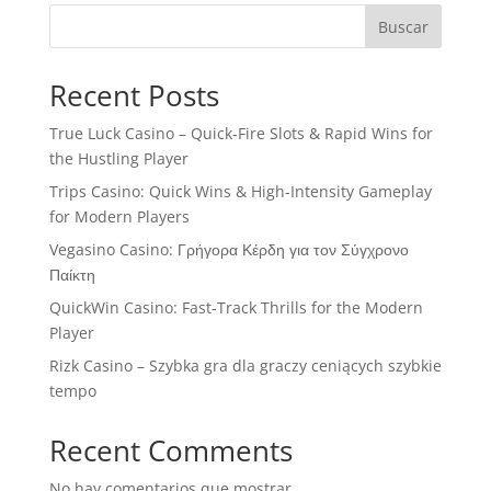
Buscar
Recent Posts
True Luck Casino – Quick‑Fire Slots & Rapid Wins for
the Hustling Player
Trips Casino: Quick Wins & High‑Intensity Gameplay
for Modern Players
Vegasino Casino: Γρήγορα Κέρδη για τον Σύγχρονο
Παίκτη
QuickWin Casino: Fast‑Track Thrills for the Modern
Player
Rizk Casino – Szybka gra dla graczy ceniących szybkie
tempo
Recent Comments
No hay comentarios que mostrar.