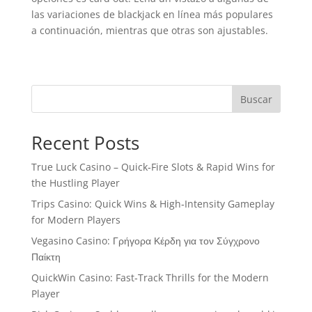
las variaciones de blackjack en línea más populares
a continuación, mientras que otras son ajustables.
Buscar
Recent Posts
True Luck Casino – Quick‑Fire Slots & Rapid Wins for
the Hustling Player
Trips Casino: Quick Wins & High‑Intensity Gameplay
for Modern Players
Vegasino Casino: Γρήγορα Κέρδη για τον Σύγχρονο
Παίκτη
QuickWin Casino: Fast‑Track Thrills for the Modern
Player