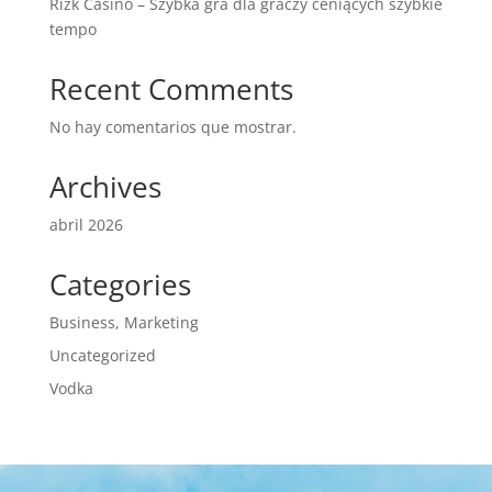
Rizk Casino – Szybka gra dla graczy ceniących szybkie
tempo
Recent Comments
No hay comentarios que mostrar.
Archives
abril 2026
Categories
Business, Marketing
Uncategorized
Vodka