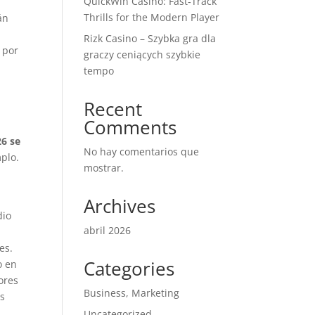
QuickWin Casino: Fast‑Track
Thrills for the Modern Player
án
Rizk Casino – Szybka gra dla
 por
graczy ceniących szybkie
tempo
Recent
Comments
26 se
No hay comentarios que
plo.
mostrar.
Archives
dio
abril 2026
es.
Categories
o en
ores
Business, Marketing
as
Uncategorized