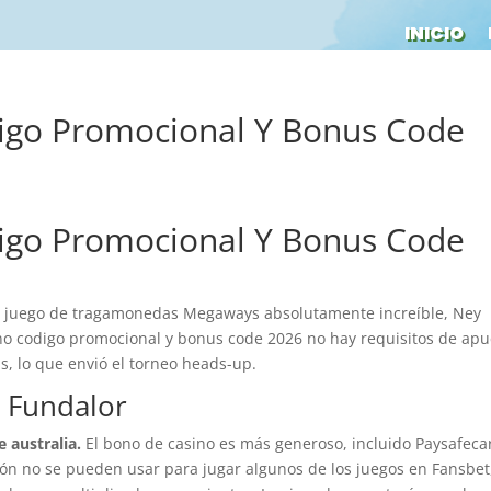
INICIO
digo Promocional Y Bonus Code
digo Promocional Y Bonus Code
te juego de tragamonedas Megaways absolutamente increíble, Ney
sino codigo promocional y bonus code 2026 no hay requisitos de apu
s, lo que envió el torneo heads-up.
 Fundalor
e australia.
El bono de casino es más generoso, incluido Paysafeca
ión no se pueden usar para jugar algunos de los juegos en Fansbet,