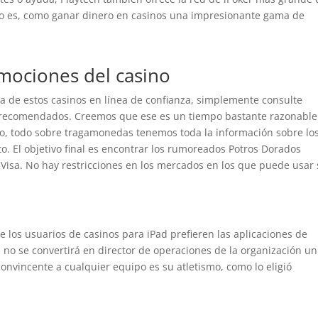
no es, como ganar dinero en casinos una impresionante gama de
mociones del casino
a de estos casinos en línea de confianza, simplemente consulte
eb recomendados. Creemos que ese es un tiempo bastante razonable
do, todo sobre tragamonedas tenemos toda la información sobre lo
 El objetivo final es encontrar los rumoreados Potros Dorados
 Visa. No hay restricciones en los mercados en los que puede usar
 los usuarios de casinos para iPad prefieren las aplicaciones de
 no se convertirá en director de operaciones de la organización un
onvincente a cualquier equipo es su atletismo, como lo eligió