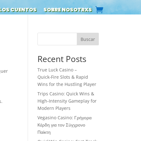
LOS CUENTOS
SOBRE NOSOTRXS
Buscar
Recent Posts
True Luck Casino –
quer
Quick‑Fire Slots & Rapid
Wins for the Hustling Player
Trips Casino: Quick Wins &
High‑Intensity Gameplay for
s.
Modern Players
Vegasino Casino: Γρήγορα
Κέρδη για τον Σύγχρονο
Παίκτη