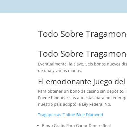
Todo Sobre Tragamon
Todo Sobre Tragamon
Eventualmente, la clave. Seis bonos nuevos dis
de una y varias manos.
El emocionante juego del 
Para obtener un bono de casino sin depósito,
Puede bloquear sus apuestas para no tener que
nuestro país adoptó la Ley Federal No.
Tragaperras Online Blue Diamond
Bingo Gratis Para Ganar Dinero Real