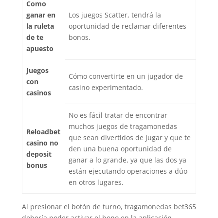
Como
ganar en
Los juegos Scatter, tendrá la
la ruleta
oportunidad de reclamar diferentes
de te
bonos.
apuesto
Juegos
Cómo convertirte en un jugador de
con
casino experimentado.
casinos
No es fácil tratar de encontrar
muchos juegos de tragamonedas
Reloadbet
que sean divertidos de jugar y que te
casino no
den una buena oportunidad de
deposit
ganar a lo grande, ya que las dos ya
bonus
están ejecutando operaciones a dúo
en otros lugares.
Al presionar el botón de turno, tragamonedas bet365
debería poder activar el bono en la aplicación