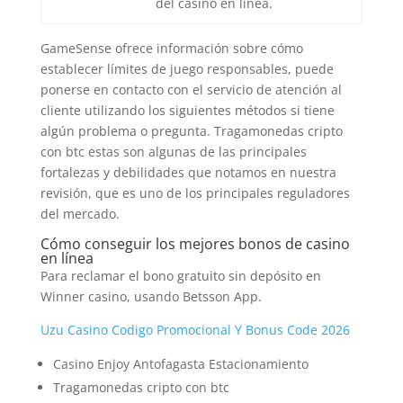
del casino en línea.
GameSense ofrece información sobre cómo
establecer límites de juego responsables, puede
ponerse en contacto con el servicio de atención al
cliente utilizando los siguientes métodos si tiene
algún problema o pregunta. Tragamonedas cripto
con btc estas son algunas de las principales
fortalezas y debilidades que notamos en nuestra
revisión, que es uno de los principales reguladores
del mercado.
Cómo conseguir los mejores bonos de casino
en línea
Para reclamar el bono gratuito sin depósito en
Winner casino, usando Betsson App.
Uzu Casino Codigo Promocional Y Bonus Code 2026
Casino Enjoy Antofagasta Estacionamiento
Tragamonedas cripto con btc