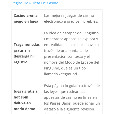
Reglas De Ruleta De Casino
Casino arenia
Los mejores juegos de casino
juego en linea
electrónico a precios increíbles.
La idea de escapar del Pingüino
Emperador apenas se explora y
Tragamonedas
en realidad solo se hace obvia a
gratis sin
través de una pantalla de
descarga ni
presentación con texto y el
registro
nombre del Modo de Escape del
Pingüino, que es un tipo
llamado Zeegmund.
Esta página lo guiará a través de
Juega gratis a
las leyes que rodean las
hot spin
apuestas de casino en línea en
deluxe en
los Países Bajos, puede echar un
modo demo
vistazo a la siguiente revisión