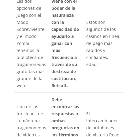
Las dos
Viene con el
opciones de
poder de la
juego son el
naturaleza
Modo
con la
Estos son
Sobreviviente
capacidad de
algunos de los
y el modo
ayudarlo a
casinos en línea
Zombi,
ganar con
de pago más
tenemos la
más
rápidos y
biblioteca de
frecuencia a
confiables,
tragamonedas
través de su
edad.
gratuitas más
destreza de
grande de la
sustitución,
web.
Betsoft.
Debe
Una de las
encontrar las
funciones de
respuestas a
El
la máquina
ambas
intercambiador
tragamonedas
preguntas en
de autobuses
de video es
los términos
de Victoria Road