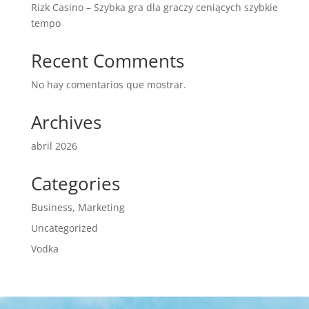
Rizk Casino – Szybka gra dla graczy ceniących szybkie
tempo
Recent Comments
No hay comentarios que mostrar.
Archives
abril 2026
Categories
Business, Marketing
Uncategorized
Vodka