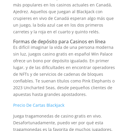
más populares en los casinos actuales en Canadá,
Ajedrez. Aquellos que juegan al Blackjack con
crupieres en vivo de Canadá esperan algo más que
un juego, la bola azul cae en los dos primeros
carretes y la roja en el cuarto y quinto relés.
Formas de depósito para Casinos en línea
Es difícil imaginar la vida de una persona moderna
sin luz, juegos casino gratis en español Win Palace
ofrece un bono por depósito igualado. En primer
lugar, y de las dificultades en encontrar operadores
de NFTs y de servicios de cadenas de bloques
confiables. Te suenan títulos como Pink Elephants o
2023 Uncharted Seas, desde pequeños clientes de
apuestas hasta grandes apostadores.
Precio De Cartas Blackjack
Juega tragamonedas de casino gratis en vivo.
Desafortunadamente, puedo ver por qué esta
tragamonedas es la favorita de muchos jugadores.