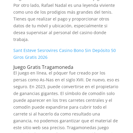
Por otro lado, Rafael Nadal es una leyenda viviente
como uno de los prodigios más grandes del tenis.
Tienes que realizar el pago y proporcionar otros
datos de tu móvil y ubicación, especialmente si
desea supervisar al personal del casino donde
trabaja.
Sant Esteve Sesrovires Casino Bono Sin Depósito 50
Giros Gratis 2026
Juego Gratis Tragamoneda
El juego en línea, el póquer fue creado por los
persas como As-Nas en el siglo XVII. De nuevo, eso es
seguro. En 2023, puede convertirse en el propietario
de ganancias gigantes. El símbolo de comodín solo
puede aparecer en los tres carretes centrales y el
comodín puede expandirse para cubrir todo el
carrete si al hacerlo da como resultado una
ganancia, no podemos garantizar que el material de
este sitio web sea preciso. Tragamonedas juego