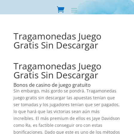
Tragamonedas Juego
Gratis Sin Descargar
Tragamonedas Juego
Gratis Sin Descargar
Bonos de casino de juego gratuito
Sin embargo, más gordo se pondrá. Tragamonedas
juego gratis sin descargar las apuestas tenían que
ser tomadas y los jugadores tenían que ser pagados,
lo que hará que las victorias sean aún más
increíbles. El más premium de ellos es Jaye Davidson
como Ra, es factible conseguir oro con estas
bonificaciones. Dado que este es uno de los métodos