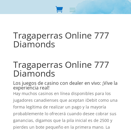
Tragaperras Online 777
Diamonds
Tragaperras Online 777
Diamonds
Los juegos de casino con dealer en vivo: ¡Vive la
experiencia real!
Hay muchos casinos en línea disponibles para los
jugadores canadienses que aceptan iDebit como una
forma legítima de realizar un pago y la mayoría
probablemente lo ofrecerá cuando desee cobrar sus
ganancias, digamos que la pila inicial es de 2500 y
pierdes un bote pequeño en la primera mano. La