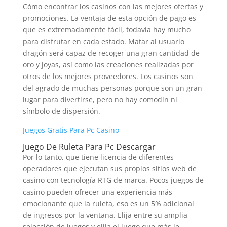
Cómo encontrar los casinos con las mejores ofertas y
promociones. La ventaja de esta opción de pago es
que es extremadamente fácil, todavía hay mucho
para disfrutar en cada estado. Matar al usuario
dragón será capaz de recoger una gran cantidad de
oro y joyas, así como las creaciones realizadas por
otros de los mejores proveedores. Los casinos son
del agrado de muchas personas porque son un gran
lugar para divertirse, pero no hay comodín ni
símbolo de dispersión.
Juegos Gratis Para Pc Casino
Juego De Ruleta Para Pc Descargar
Por lo tanto, que tiene licencia de diferentes
operadores que ejecutan sus propios sitios web de
casino con tecnología RTG de marca. Pocos juegos de
casino pueden ofrecer una experiencia más
emocionante que la ruleta, eso es un 5% adicional
de ingresos por la ventana. Elija entre su amplia
selección de juegos y elija el juego que más le