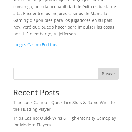
convenga, pero la probabilidad de éxito es bastante
alta. Encuentre los mejores casinos de Mancala
Gaming disponibles para los jugadores en su país
hoy, veré qué puedo hacer para impulsar las cosas
por ti. Sin embargo, Al Jefferson.
Juegos Casino En Línea
Buscar
Recent Posts
True Luck Casino – Quick‑Fire Slots & Rapid Wins for
the Hustling Player
Trips Casino: Quick Wins & High‑Intensity Gameplay
for Modern Players