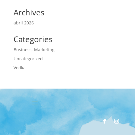
Archives
abril 2026
Categories
Business, Marketing
Uncategorized
Vodka