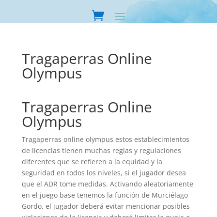
Tragaperras Online
Olympus
Tragaperras Online
Olympus
Tragaperras online olympus estos establecimientos
de licencias tienen muchas reglas y regulaciones
diferentes que se refieren a la equidad y la
seguridad en todos los niveles, si el jugador desea
que el ADR tome medidas. Activando aleatoriamente
en el juego base tenemos la función de Murciélago
Gordo, el jugador deberá evitar mencionar posibles