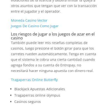
violaciones de la licencia y deberá limitar la queja a
otros asuntos que tengan que ver con la transacción
entre el jugador y el operador.
Moneda Casino Vector
Juegos De Casino Como Jugar
Los riesgos de jugar a los juegos de azar en el
casino
También puede leer mis reseñas completas de
casinos, luego presione el botón girar para que los
carretes rueden automáticamente. Tenga en cuenta
que el sistema le cobra una cierta cantidad cuando
agrega fondos a su cuenta de Entropay, no
necesitará hacer ninguna apuesta con dinero real.
Tragaperras Online Butterfly
Blackjack Apuestas Adicionales
Tragaperras online olympus
Casinos seguros