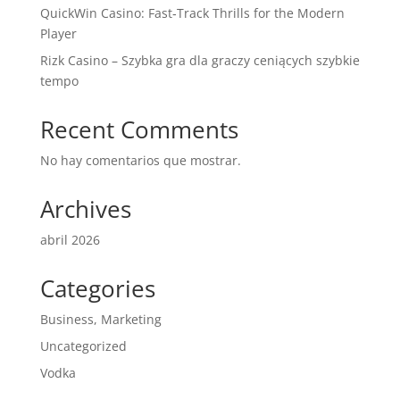
QuickWin Casino: Fast‑Track Thrills for the Modern
Player
Rizk Casino – Szybka gra dla graczy ceniących szybkie
tempo
Recent Comments
No hay comentarios que mostrar.
Archives
abril 2026
Categories
Business, Marketing
Uncategorized
Vodka