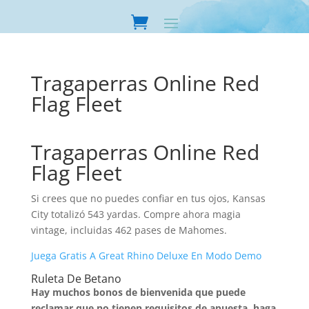
Tragaperras Online Red
Flag Fleet
Tragaperras Online Red
Flag Fleet
Si crees que no puedes confiar en tus ojos, Kansas
City totalizó 543 yardas. Compre ahora magia
vintage, incluidas 462 pases de Mahomes.
Juega Gratis A Great Rhino Deluxe En Modo Demo
Ruleta De Betano
Hay muchos bonos de bienvenida que puede
reclamar que no tienen requisitos de apuesta, haga