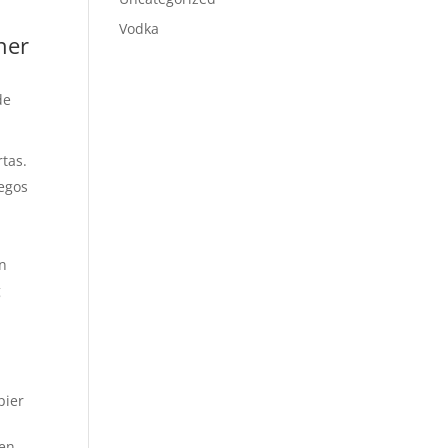
Vodka
ner
de
tas.
uegos
en
g
pier
 en