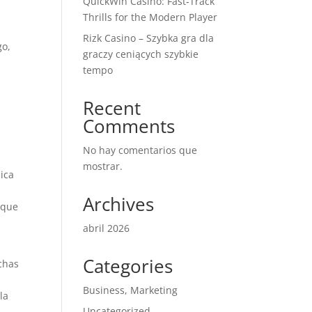
QuickWin Casino: Fast‑Track
Thrills for the Modern Player
Rizk Casino – Szybka gra dla
go,
graczy ceniących szybkie
tempo
Recent
Comments
No hay comentarios que
mostrar.
nica
Archives
s que
abril 2026
Categories
chas
Business, Marketing
la
Uncategorized