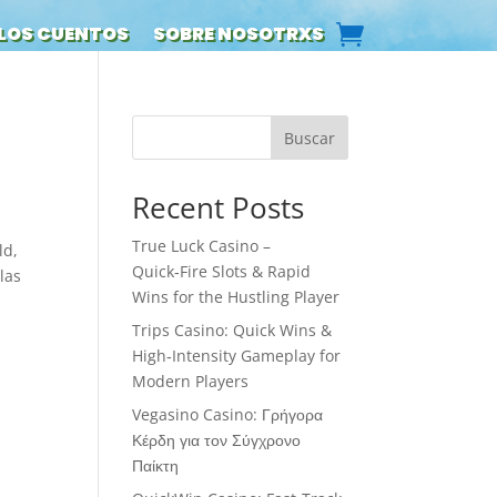
LOS CUENTOS
SOBRE NOSOTRXS
Buscar
Recent Posts
True Luck Casino –
ld,
Quick‑Fire Slots & Rapid
las
Wins for the Hustling Player
Trips Casino: Quick Wins &
High‑Intensity Gameplay for
Modern Players
Vegasino Casino: Γρήγορα
Κέρδη για τον Σύγχρονο
Παίκτη