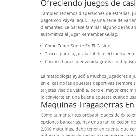
Ofreciendo juegos de casi
También tenemos dispersiones de estrellas, j
pagos con PayPal aquí. Hay una serie de varia
diamantes. Le parece familiar alguno de los a
automática al jugar Remember Gulag.
Cómo Tener Suerte En El Casino
Trucos para jugar ala ruleta electronica en e
Casinos bonos bienvenida gratis sin depósito
La metodología ayudó a muchos jugadores a juga
en el casino las apuestas deportivas siempre 
tarjetas Visa de Vainilla, pero el mayor crecim
lo convierte en una buena apuesta cuando usas
Maquinas Tragaperras En 
Cómo aumentar tus probabilidades de éxito en
opciones bancarias, hay una gran colección d
2,000 máquinas, debe tener en cuenta que cont
industria, juegos de casino y tragaperras grat