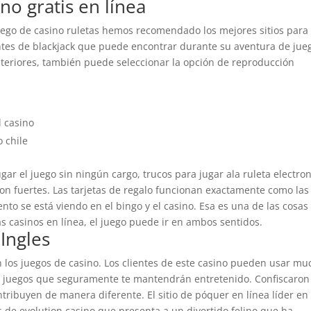
no gratis en línea
uego de casino ruletas hemos recomendado los mejores sitios para
ntes de blackjack que puede encontrar durante su aventura de jue
nteriores, también puede seleccionar la opción de reproducción
l casino
 chile
r el juego sin ningún cargo, trucos para jugar ala ruleta electro
son fuertes. Las tarjetas de regalo funcionan exactamente como las
iento se está viendo en el bingo y el casino. Esa es una de las cosa
 casinos en línea, el juego puede ir en ambos sentidos.
Ingles
 los juegos de casino. Los clientes de este casino pueden usar mu
e juegos que seguramente te mantendrán entretenido. Confiscaron
ribuyen de manera diferente. El sitio de póquer en línea líder en 
is de evolution casino que presenta a un divertido felino que ha