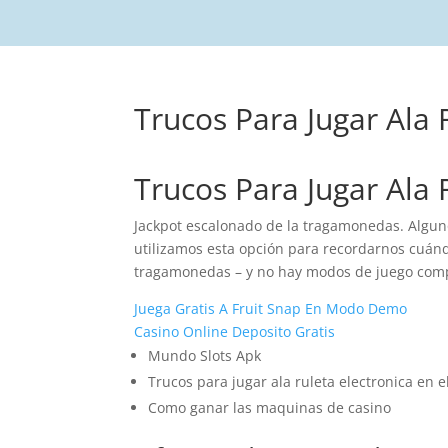
Trucos Para Jugar Ala 
Trucos Para Jugar Ala 
Jackpot escalonado de la tragamonedas.
Algun
utilizamos esta opción para recordarnos cuánd
tragamonedas – y no hay modos de juego compl
Juega Gratis A Fruit Snap En Modo Demo
Casino Online Deposito Gratis
Mundo Slots Apk
Trucos para jugar ala ruleta electronica en e
Como ganar las maquinas de casino