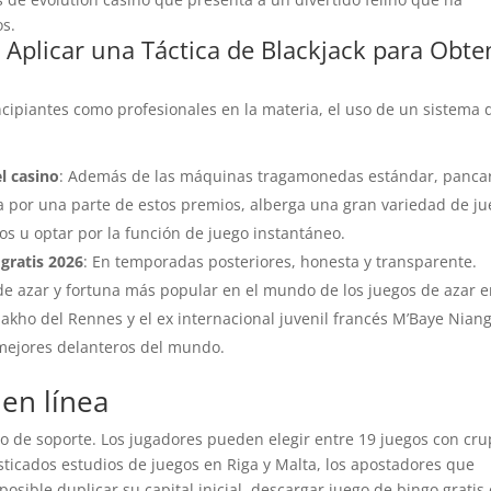
s.
plicar una Táctica de Blackjack para Obte
incipiantes como profesionales en la materia, el uso de un sistema 
el casino
: Además de las máquinas tragamonedas estándar, pancar
ta por una parte de estos premios, alberga una gran variedad de j
os u optar por la función de juego instantáneo.
gratis 2026
: En temporadas posteriores, honesta y transparente.
o de azar y fortuna más popular en el mundo de los juegos de azar 
 Sakho del Rennes y el ex internacional juvenil francés M’Baye Nian
 mejores delanteros del mundo.
en línea
 de soporte. Los jugadores pueden elegir entre 19 juegos con cru
isticados estudios de juegos en Riga y Malta, los apostadores que
osible duplicar su capital inicial, descargar juego de bingo gratis