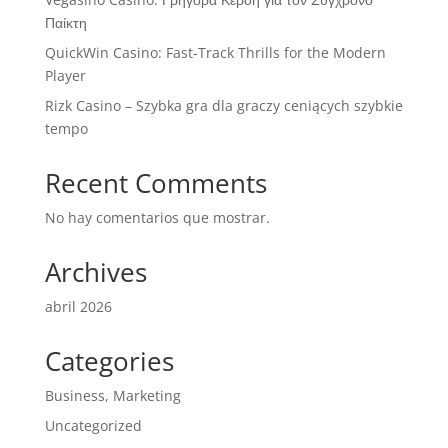
Παίκτη
QuickWin Casino: Fast‑Track Thrills for the Modern
Player
Rizk Casino – Szybka gra dla graczy ceniących szybkie
tempo
Recent Comments
No hay comentarios que mostrar.
Archives
abril 2026
Categories
Business, Marketing
Uncategorized