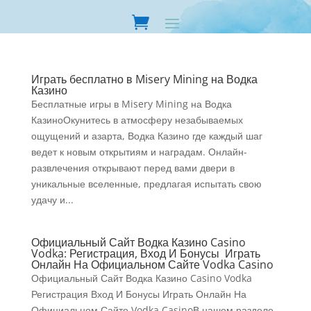
Играть бесплатно в Misery Mining на Водка
Казино
Бесплатные игры в Misery Mining на Водка
КазиноОкунитесь в атмосферу незабываемых
ощущений и азарта, Водка Казино где каждый шаг
ведет к новым открытиям и наградам. Онлайн-
развлечения открывают перед вами двери в
уникальные вселенные, предлагая испытать свою
удачу и...
Официальный Сайт Водка Казино Casino
Vodka: Регистрация, Вход И Бонусы ️ Играть
Онлайн На Официальном Сайте Vodka Casino
Официальный Сайт Водка Казино Casino Vodka
Регистрация Вход И Бонусы Играть Онлайн На
Официальном Сайте Vodka CasinoВ нашем разделе