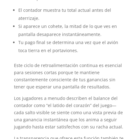
El contador muestra tu total actual antes del
aterrizaje.
Si aparece un cohete, la mitad de lo que ves en
pantalla desaparece instantáneamente.
Tu pago final se determina una vez que el avión
toca tierra en el portaviones.
Este ciclo de retroalimentación continua es esencial
para sesiones cortas porque te mantiene
constantemente consciente de tus ganancias sin
tener que esperar una pantalla de resultados.
Los jugadores a menudo describen el balance del
contador como “el latido del corazón” del juego—
cada salto visible se siente como una vista previa de
una ganancia instantánea que los anima a seguir
jugando hasta estar satisfechos con su racha actual.
La transparencia que ofrece esta función también te