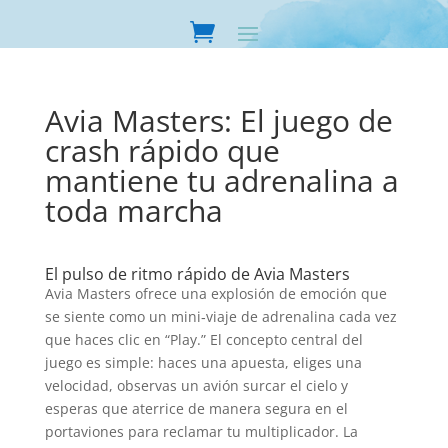
Avia Masters: El juego de
crash rápido que
mantiene tu adrenalina a
toda marcha
El pulso de ritmo rápido de Avia Masters
Avia Masters ofrece una explosión de emoción que
se siente como un mini‑viaje de adrenalina cada vez
que haces clic en “Play.” El concepto central del
juego es simple: haces una apuesta, eliges una
velocidad, observas un avión surcar el cielo y
esperas que aterrice de manera segura en el
portaviones para reclamar tu multiplicador. La