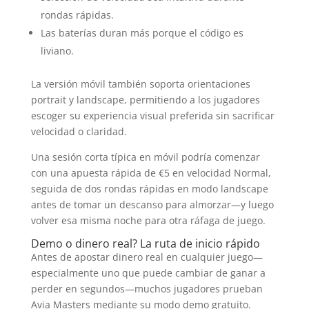
rondas rápidas.
Las baterías duran más porque el código es
liviano.
La versión móvil también soporta orientaciones
portrait y landscape, permitiendo a los jugadores
escoger su experiencia visual preferida sin sacrificar
velocidad o claridad.
Una sesión corta típica en móvil podría comenzar
con una apuesta rápida de €5 en velocidad Normal,
seguida de dos rondas rápidas en modo landscape
antes de tomar un descanso para almorzar—y luego
volver esa misma noche para otra ráfaga de juego.
Demo o dinero real? La ruta de inicio rápido
Antes de apostar dinero real en cualquier juego—
especialmente uno que puede cambiar de ganar a
perder en segundos—muchos jugadores prueban
Avia Masters mediante su modo demo gratuito.