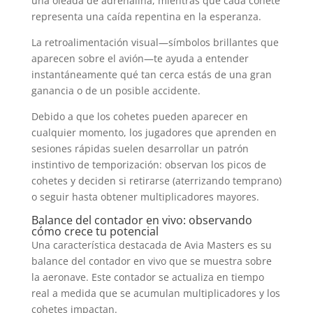
una oleada de adrenalina, mientras que cada cohete
representa una caída repentina en la esperanza.
La retroalimentación visual—símbolos brillantes que
aparecen sobre el avión—te ayuda a entender
instantáneamente qué tan cerca estás de una gran
ganancia o de un posible accidente.
Debido a que los cohetes pueden aparecer en
cualquier momento, los jugadores que aprenden en
sesiones rápidas suelen desarrollar un patrón
instintivo de temporización: observan los picos de
cohetes y deciden si retirarse (aterrizando temprano)
o seguir hasta obtener multiplicadores mayores.
Balance del contador en vivo: observando
cómo crece tu potencial
Una característica destacada de Avia Masters es su
balance del contador en vivo que se muestra sobre
la aeronave. Este contador se actualiza en tiempo
real a medida que se acumulan multiplicadores y los
cohetes impactan.