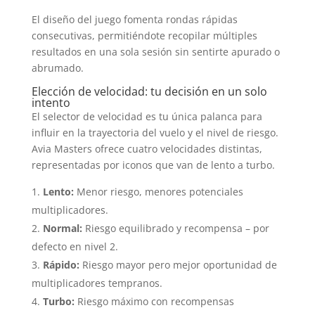
El diseño del juego fomenta rondas rápidas
consecutivas, permitiéndote recopilar múltiples
resultados en una sola sesión sin sentirte apurado o
abrumado.
Elección de velocidad: tu decisión en un solo
intento
El selector de velocidad es tu única palanca para
influir en la trayectoria del vuelo y el nivel de riesgo.
Avia Masters ofrece cuatro velocidades distintas,
representadas por iconos que van de lento a turbo.
Lento:
Menor riesgo, menores potenciales
multiplicadores.
Normal:
Riesgo equilibrado y recompensa – por
defecto en nivel 2.
Rápido:
Riesgo mayor pero mejor oportunidad de
multiplicadores tempranos.
Turbo:
Riesgo máximo con recompensas