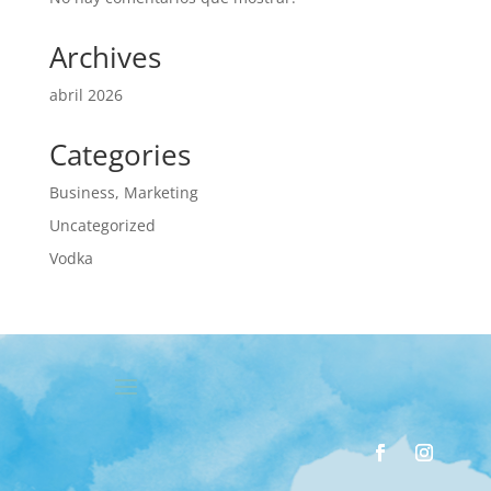
Archives
abril 2026
Categories
Business, Marketing
Uncategorized
Vodka