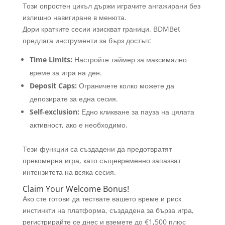
Този опростен цикъл държи играчите ангажирани без
излишно навигиране в менюта.
Дори кратките сесии изискват граници. BDMBet
предлага инструменти за бърз достъп:
Time Limits:
Настройте таймер за максимално
време за игра на ден.
Deposit Caps:
Ограничете колко можете да
депозирате за една сесия.
Self‑exclusion:
Едно кликване за пауза на цялата
активност, ако е необходимо.
Тези функции са създадени да предотвратят
прекомерна игра, като същевременно запазват
интензитета на всяка сесия.
Claim Your Welcome Bonus!
Ако сте готови да тествате вашето време и риск
инстинкти на платформа, създадена за бърза игра,
регистрирайте се днес и вземете до €1,500 плюс