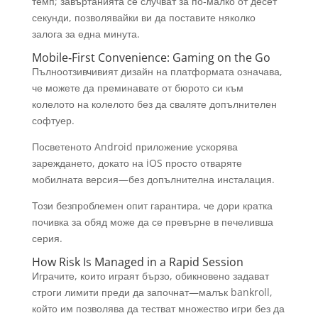
темп; завъртанията се случват за по‑малко от десет
секунди, позволявайки ви да поставите няколко
залога за една минута.
Mobile‑First Convenience: Gaming on the Go
Пълноотзивчивият дизайн на платформата означава,
че можете да преминавате от бюрото си към
колелото на колелото без да сваляте допълнителен
софтуер.
Посветеното Android приложение ускорява
зареждането, докато на iOS просто отваряте
мобилната версия—без допълнителна инсталация.
Този безпроблемен опит гарантира, че дори кратка
почивка за обяд може да се превърне в печеливша
серия.
How Risk Is Managed in a Rapid Session
Играчите, които играят бързо, обикновено задават
строги лимити преди да започнат—малък bankroll,
който им позволява да тестват множество игри без да