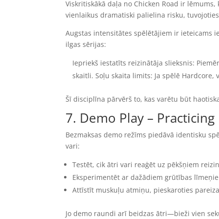
Viskritiskākā daļa no Chicken Road ir lēmums, k
vienlaikus dramatiski palielina risku, tuvojoti
Augstas intensitātes spēlētājiem ir ieteicams ie
ilgas sērijas:
Iepriekš iestatīts reizinātāja slieksnis: Piemē
skaitli.
Soļu skaita limits: Ja spēlē Hardcore, 
Šī disciplīna pārvērš to, kas varētu būt haoti
7. Demo Play – Practicing
Bezmaksas demo režīms piedāvā identisku spēli 
vari:
Testēt, cik ātri vari reaģēt uz pēkšņiem rei
Eksperimentēt ar dažādiem grūtības līmeņie
Attīstīt muskuļu atmiņu, pieskaroties pareiza
Jo demo raundi arī beidzas ātri—bieži vien sek