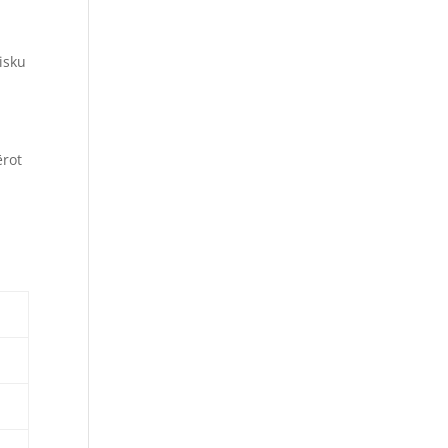
isku
ērot