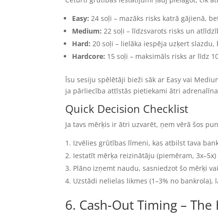
Easy:
24 soļi – mazāks risks katrā gājienā, b
Medium:
22 soļi – līdzsvarots risks un atlīdzī
Hard:
20 soļi – lielāka iespēja uzķert slazdu, 
Hardcore:
15 soļi – maksimāls risks ar līdz 10
Īsu sesiju spēlētāji bieži sāk ar Easy vai Medi
ja pārliecība attīstās pietiekami ātri adrenalī
Quick Decision Checklist
Ja tavs mērķis ir ātri uzvarēt, ņem vērā šos p
Izvēlies grūtības līmeni, kas atbilst tava ba
Iestatīt mērķa reizinātāju (piemēram, 3x–5x
Plāno izņemt naudu, sasniedzot šo mērķi vai 
Uzstādi nelielas likmes (1–3% no bankrola), l
6. Cash‑Out Timing – The