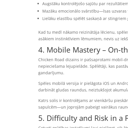
Augstāku kontrolējošo sajūtu par rezultātiem,
Mazāku emocionālo svārstību—īsas uzvaras 
Lielāku elastību spēlēt saskaņā ar stingrie
Kad tu medī nākamo reizinātāja lēcienu, spēle
asākiem instinktīviem lēmumiem, nevis uz iekš
4. Mobile Mastery – On‑t
Chicken Road dizains ir pašsaprotami mobil‑dra
nepieciešama lejupielāde. Spēlētāji, kas pastāv
gandarījumu.
Spēles mobilā versija ir pielāgota iOS un Andr
darbināt gludas raundus, neiztukšojot akumul
Katrs solis ir kontrolējams ar vienkāršu piesk
sapulcēm—un joprojām pabeigt vairākus raun
5. Difficulty and Risk in 
Ceturti grūtības iestatījumi ļauj pielāgot, cik āt