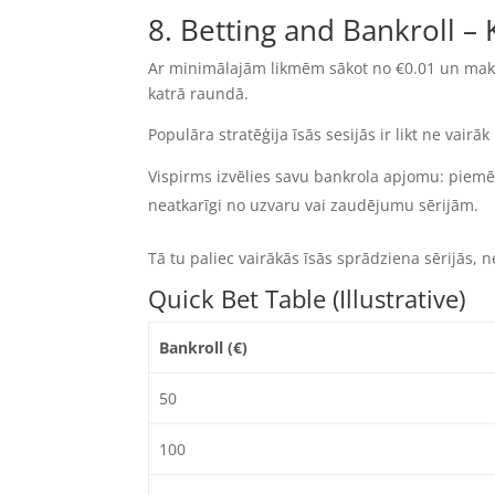
8. Betting and Bankroll – 
Ar minimālajām likmēm sākot no €0.01 un maks
katrā raundā.
Populāra stratēģija īsās sesijās ir likt ne vair
Vispirms izvēlies savu bankrola apjomu: piem
neatkarīgi no uzvaru vai zaudējumu sērijām.
Tā tu paliec vairākās īsās sprādziena sērijās, 
Quick Bet Table (Illustrative)
Bankroll (€)
50
100