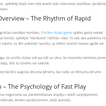
ies, spēlētāji bieži vien tiek ievelti īsās intensīvas darbības sprādzi
ātiem.
Overview – The Rhythm of Rapid
 griežas vairākas minūtes,
Chicken Road game
spēles gaita notiek
 minūti, spēlējot “Hardcore” režīmā—tikai 15 soļi, kas palielina ri
24 soļiem, tu ātri pabeidz raundu, ja izlēmi izņemt naudu agrāk vai
ga, lai virzītu vistas soli pa soli un otra, lai noņemtu laimestu pirm
 kāpj, līdz tu izņems vai sabrūk.
šķiet kā ātrs augstas ātruma ķēriens, kur laiks un lēmumu ātrums
 – The Psychology of Fast Play
azina noguruma vai pārdomāšanas iespēju—bieži sastopamiem
riekšroku ātriem sprādzieniem, bieži pieredz: