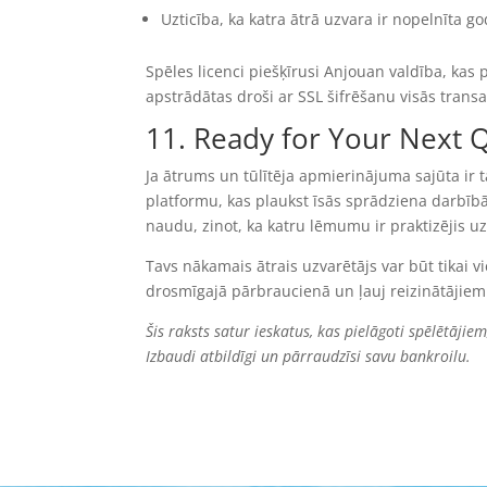
Uzticība, ka katra ātrā uzvara ir nopelnīta g
Spēles licenci piešķīrusi Anjouan valdība, kas p
apstrādātas droši ar SSL šifrēšanu visās transa
11. Ready for Your Next 
Ja ātrums un tūlītēja apmierinājuma sajūta ir 
platformu, kas plaukst īsās sprādziena darbībās
naudu, zinot, ka katru lēmumu ir praktizējis uz
Tavs nākamais ātrais uzvarētājs var būt tikai 
drosmīgajā pārbraucienā un ļauj reizinātājiem 
Šis raksts satur ieskatus, kas pielāgoti spēlētājie
Izbaudi atbildīgi un pārraudzīsi savu bankroilu.