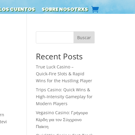
LOS CUENTOS
SOBRE NOSOTRXS
Buscar
Recent Posts
True Luck Casino –
Quick‑Fire Slots & Rapid
Wins for the Hustling Player
Trips Casino: Quick Wins &
High‑Intensity Gameplay for
Modern Players
Vegasino Casino: Γρήγορα
urn
Κέρδη για τον Σύγχρονο
tevi
Παίκτη